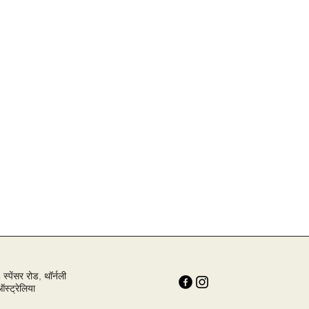
्पेंसर रोड, थॉर्नली
्ट्रेलिया