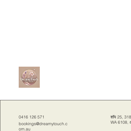
0416 126 571
शॉप 25, 318 स
WA 6108, ऑस
bookings@dreamytouch.c
om.au