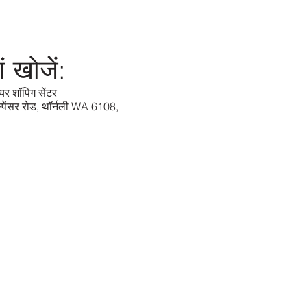
ां खोजें:
यर शॉपिंग सेंटर
्पेंसर रोड, थॉर्नली WA 6108,